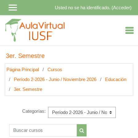
Salta al contenido principal
Usted no se ha identificado. (
Acceder
)
3er. Semestre
Página Principal
Cursos
Período 2-2026 - Junio / Noviembre 2026
Educación
3er. Semestre
Categorías:
Buscar cursos
Buscar cursos