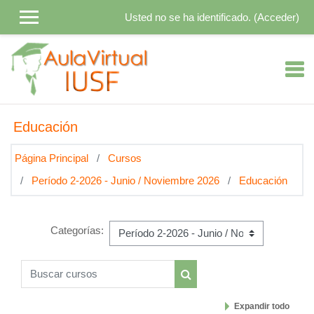
Salta al contenido principal
Usted no se ha identificado. (
Acceder
)
Educación
Página Principal
Cursos
Período 2-2026 - Junio / Noviembre 2026
Educación
Categorías:
Buscar cursos
Buscar cursos
Expandir todo