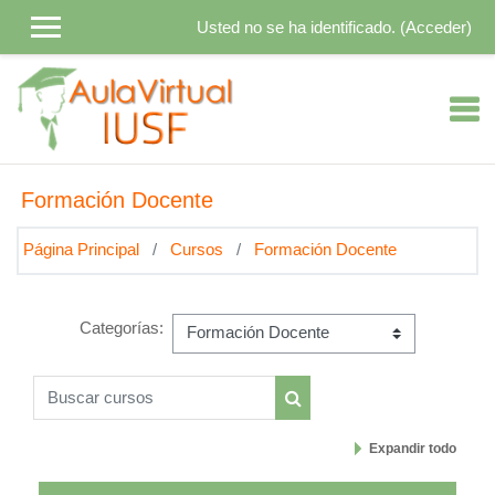
Salta al contenido principal
Usted no se ha identificado. (
Acceder
)
Formación Docente
Página Principal
Cursos
Formación Docente
Categorías:
Buscar cursos
Buscar cursos
Expandir todo